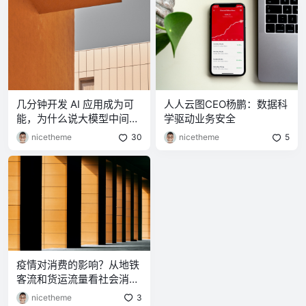
几分钟开发 AI 应用成为可
人人云图CEO杨鹏：数据科
能，为什么说大模型中间件
学驱动业务安全
是 AI 必备软件？
nicetheme
30
nicetheme
5
疫情对消费的影响？从地铁
客流和货运流量看社会消费
品零售
nicetheme
3