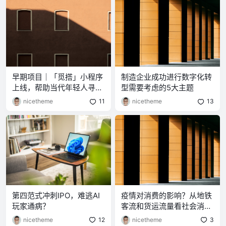
早期项目｜「觅搭」小程序
制造企业成功进行数字化转
上线，帮助当代年轻人寻找
型需要考虑的5大主题
“搭子”
nicetheme
11
nicetheme
13
第四范式冲刺IPO，难逃AI
疫情对消费的影响？从地铁
玩家通病？
客流和货运流量看社会消费
品零售
nicetheme
12
nicetheme
3