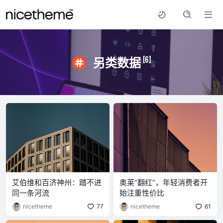
[6]
另类数据
艾伯维和百济神州：踏不进
奥莱“翻红”，年轻消费者开
同一条河流
始注重性价比
nicetheme
77
nicetheme
61